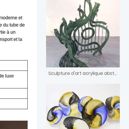
 moderne et
me du tube de
tie à un
sport et la
Sculpture d'art acrylique abstraite moderne combinée cinq en un
de luxe