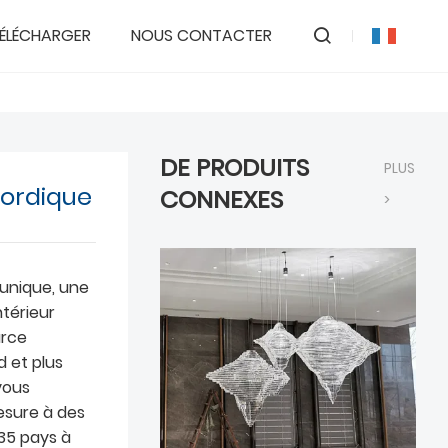
ÉLÉCHARGER
NOUS CONTACTER
DE PRODUITS
PLUS
nordique
CONNEXES
>
 unique, une
ntérieur
urce
d et plus
vous
esure à des
 35 pays à