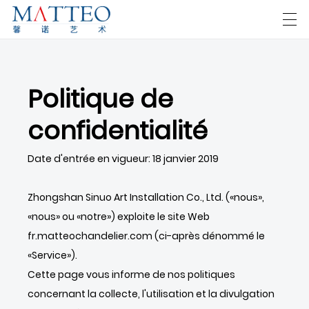
العربية
Deutsch
English
Español
F
Politique de
confidentialité
MAISON
Date d'entrée en vigueur: 18 janvier 2019
CAS
À PROPOS DE NOUS
Zhongshan Sinuo Art Installation Co., Ltd. («nous»,
«nous» ou «notre») exploite le site Web
DES PRODUITS
fr.matteochandelier.com (ci-après dénommé le
TÉLÉCHARGER
«Service»).
Cette page vous informe de nos politiques
NOUS CONTACTER
concernant la collecte, l'utilisation et la divulgation