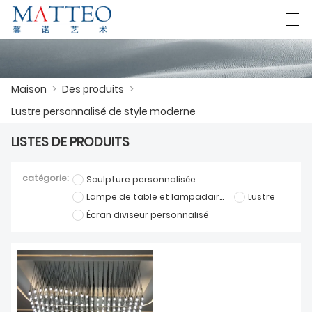
العربية
Deutsch
English
Español
F
Maison
>
Des produits
>
Lustre personnalisé de style moderne
MAISON
LISTES DE PRODUITS
CAS
catégorie:
Sculpture personnalisée
À PROPOS DE NOUS
Lampe de table et lampadaire sur mesure
Lustre
Écran diviseur personnalisé
DES PRODUITS
TÉLÉCHARGER
NOUS CONTACTER