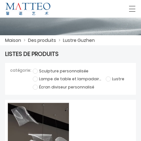
العربية
Deutsch
English
Español
F
Maison
>
Des produits
>
Lustre Guzhen
LISTES DE PRODUITS
MAISON
catégorie:
Sculpture personnalisée
CAS
Lampe de table et lampadaire sur mesure
Lustre
Écran diviseur personnalisé
À PROPOS DE NOUS
DES PRODUITS
TÉLÉCHARGER
NOUS CONTACTER