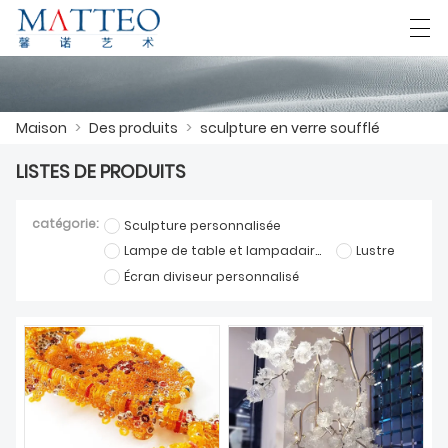
العربية
Deutsch
English
Español
F
Maison
>
Des produits
>
sculpture en verre soufflé
LISTES DE PRODUITS
MAISON
catégorie:
Sculpture personnalisée
CAS
Lampe de table et lampadaire sur mesure
Lustre
Écran diviseur personnalisé
À PROPOS DE NOUS
DES PRODUITS
TÉLÉCHARGER
NOUS CONTACTER