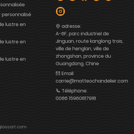
rsonnalisée
r personnalisé
e lustre en
adresse:
A-6F, parc industriel de
Jinguan, route kanglong trois,
e lustre en
ville de henglan, ville de
zhongshan, province du
e lustre en
Guangdong, Chine
Email:
carrie@matteochandelier.com
Téléphone:
0086 15960817918
oglassart.com