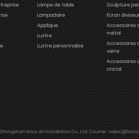
treprise
Lampe de table
Sculpture pe
rise
Lampadaire
Écran diviseu
Applique
Accessoires d
métal
Lustre
Accessoires d
ne
Lustre personnalisé
verre
Accessoires d
cristal
Zhongshan Sinuo Art Installation Co., Ltd. Courriel : sales2@sin